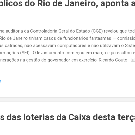
licos do Rio de Janeiro, aponta 
 auditoria da Controladoria Geral do Estado (CGE) revelou que to
Rio de Janeiro tinham casos de funcionários fantasmas — comiss
as catracas, não acessavam computadores e não utilizavam o Siste
ormações (SEI) . O levantamento começou em março e já resultou 
nerações na gestão do governador em exercício, Ricardo Couto . 📊
estigação Critérios de alta criticidade: ausência de registros de entr
vidades oficiais. Exonerações: mais de 4.283 servidores desligados
o
nomia estimada de R$ 230 milhões até o fim do ano. Casos emblem
eiras foram extintas, como a de Manutenção de Áreas Verdes Urban
iental , ambas com dezenas de cargos suspeitos. Exemplos citado
lmeida , exonerado da Secretaria do Ambiente, alegou trabalho extern
 das loterias da Caixa desta terç