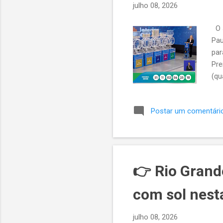
julho 08, 2026
O s
Pau
par
Pre
(qu
prê
pag
Postar um comentári
👉 Rio Grand
com sol nest
julho 08, 2026