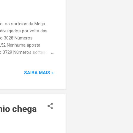
lo, os sorteios da Mega-
 divulgados por volta das
rso 3028 Números
43,52 Nenhuma aposta
so 3729 Números sorteados:
22 Prêmio estimado: R$
57 – 70 – 78 Prêmio
SAIBA MAIS »
eados: 09 – 16 – 25 – 47
oncurso 1239 Números
00,00
mio chega