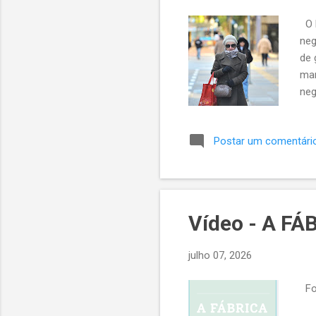
O R
neg
de 
mar
neg
alt
alg
Postar um comentári
Reg
cid
Pin
em 
Vídeo - A FÁ
julho 07, 2026
Fon