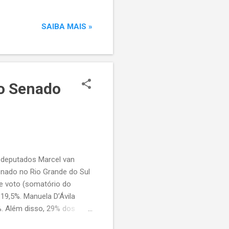
SAIBA MAIS »
ao Senado
s deputados Marcel van
enado no Rio Grande do Sul
de voto (somatório do
19,5%. Manuela D’Ávila
%. Além disso, 29% dos
uberam ou preferiram não