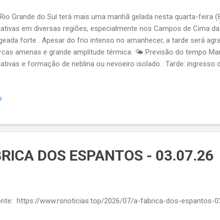
io Grande do Sul terá mais uma manhã gelada nesta quarta-feira (
ativas em diversas regiões, especialmente nos Campos de Cima da 
geada forte . Apesar do frio intenso no amanhecer, a tarde será agr
cas amenas e grande amplitude térmica. 🌤️ Previsão do tempo Man
ativas e formação de neblina ou nevoeiro isolado . Tarde: ingresso
itude eleva bastante as temperaturas, tornando o clima agradável. A
umas cidades da metade norte, a diferença entre mínimas e máximas
o
istros anteriores Na terça-feira (7), o estado enfrentou temperatu
ades , segundo levantamento da MetSul Meteorologia . A menor mar
heiro Machado , no Sul. Porto Alegre registrou 4,1ºC no Lami , 5,5º
Belém Novo . Na Região Metropolitana, as mínimas variaram de 1,...
BRICA DOS ESPANTOS - 03.07.26
te: https://www.rsnoticias.top/2026/07/a-fabrica-dos-espantos-0