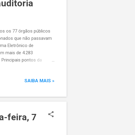
auditoria
dos os 77 órgãos públicos
ionados que não passavam
ma Eletrônico de
em mais de 4.283
 Principais pontos da
ada, login em sistemas e
 desde março, com
SAIBA MAIS »
áticos: subsecretarias
as e a de Conscientização
s: Marcelo Cabral
o sem registro formal. ...
a-feira, 7