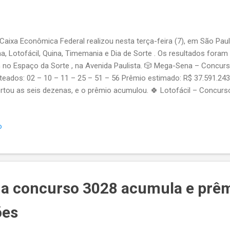
aixa Econômica Federal realizou nesta terça-feira (7), em São Pau
a, Lotofácil, Quina, Timemania e Dia de Sorte . Os resultados foram
 no Espaço da Sorte , na Avenida Paulista. 🎲 Mega-Sena – Concu
teados: 02 – 10 – 11 – 25 – 51 – 56 Prêmio estimado: R$ 37.591.2
rtou as seis dezenas, e o prêmio acumulou. 🍀 Lotofácil – Concur
– 02 – 03 – 05 – 06 – 11 – 12 – 13 – 14 – 15 – 16 – 18 – 20 – 21 – 
00.000,00 💵 Quina – Concurso 7059 Números sorteados: 27 – 47 – 
o
imado: R$ 7.212.517,84 ⚽ Timemania – Concurso 2412 Números sort
9 – 66 – 73 Prêmio estimado: R$ 3.000.000,00 📅 Dia de Sorte – C
teados: 04 – 08 – 11 – 14 – 22 – 24 – 31 Prêmio estimado: R$ 100.0
a concurso 3028 acumula e prê
ões