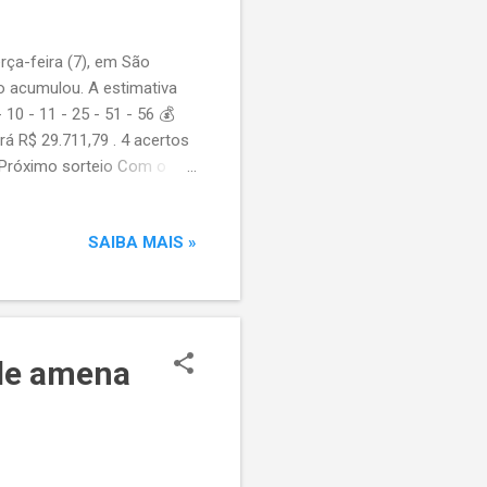
rça-feira (7), em São
o acumulou. A estimativa
10 - 11 - 25 - 51 - 56 💰
á R$ 29.711,79 . 4 acertos
 Próximo sorteio Com o
próximo concurso, que pode
SAIBA MAIS »
rde amena