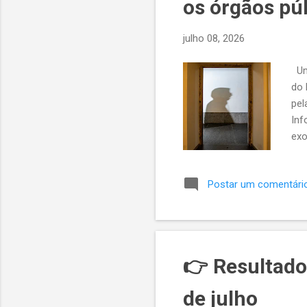
os órgãos púb
t
a
julho 08, 2026
g
e
Uma
n
do 
s
pel
Inf
exo
inv
ati
Postar um comentári
eco
int
Amb
D’A
👉 Resultados
de julho