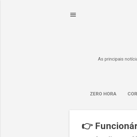
As principais notíc
ZERO HORA
COR
P
👉 Funcionár
o
s