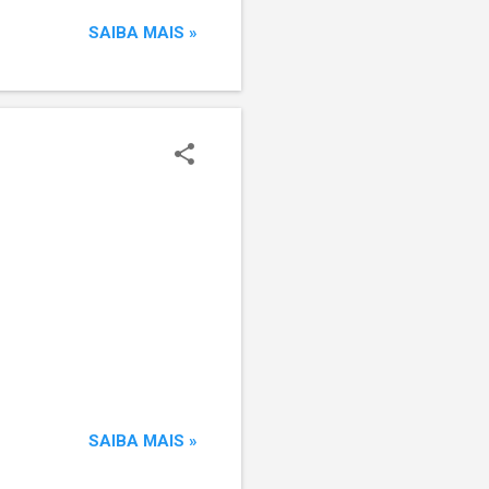
e 2026 Amostra: 1.200
SAIBA MAIS »
a Eleitoral: RS-09741/2026
SAIBA MAIS »