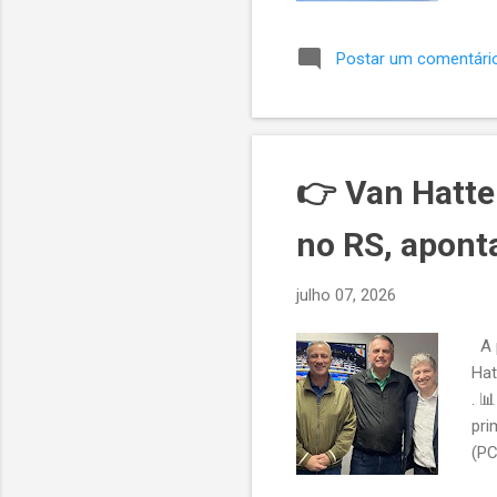
Postar um comentári
👉 Van Hatte
no RS, apont
julho 07, 2026
A p
Hat
. 
pri
(PC
ent