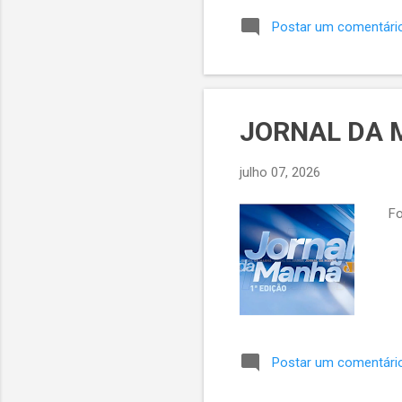
res
Postar um comentári
ent
e B
JORNAL DA M
julho 07, 2026
Fon
Postar um comentári