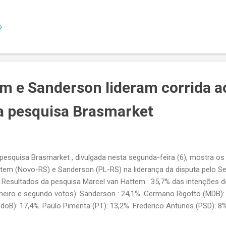
o
m e Sanderson lideram corrida 
a pesquisa Brasmarket
esquisa Brasmarket , divulgada nesta segunda-feira (6), mostra o
tem (Novo-RS) e Sanderson (PL-RS) na liderança da disputa pelo S
 Resultados da pesquisa Marcel van Hattem : 35,7% das intenções 
meiro e segundo votos). Sanderson : 24,1%. Germano Rigotto (MDB): 
doB): 17,4%. Paulo Pimenta (PT): 13,2%. Frederico Antunes (PSD): 8
revistados declararam voto branco ou nulo, enquanto 53,2% não so