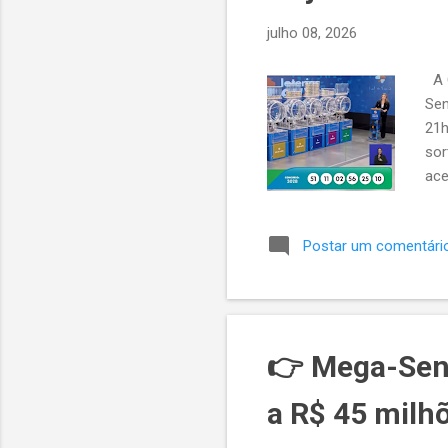
julho 08, 2026
A C
Sen
21h
sor
ace
01 
2.0
Postar um comentári
est
– 4
sor
👉 Mega-Sen
a R$ 45 milh