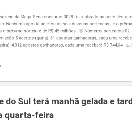
orteio da Mega-Sena concurso 3028 foi realizado na noite desta te
lo. Nenhuma aposta acertou as seis dezenas sorteadas , e o prêmi
a o próximo sorteio é de R$ 45 milhões . 🎲 Números sorteados 02 - 
miação 5 acertos (quina): 61 apostas ganhadoras, cada uma receber
adra): 4.012 apostas ganhadoras, cada uma receberá R$ 744,64 . 
mio acumulado, a expectativa é de grande procura por apostas no 
ar até R$ 45 milhões ao vencedor que acertar as seis dezenas.
o
e do Sul terá manhã gelada e ta
a quarta-feira