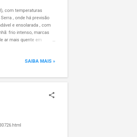
8), com temperaturas
Serra , onde há previsão
adável e ensolarada , com
hã: frio intenso, marcas
 de ar mais quente em
mplitude térmica: em
 pode superar 20ºC . ❄️
SAIBA MAIS »
ras abaixo de zero em 42
ca foi de -5,2ºC em
C no Jardim Botânico e 6,4ºC
30726.html