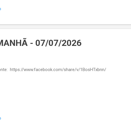
ponder. 📑 Detalhes técnicos Período da pesquisa: 1º a 3 de julho d
o
revistas Margem de erro: 2,84 pontos percentuais Registro na Justiç
R-00409/2026
ANHÃ - 07/07/2026
te: https://www.facebook.com/share/v/1BosHTxbnn/
o